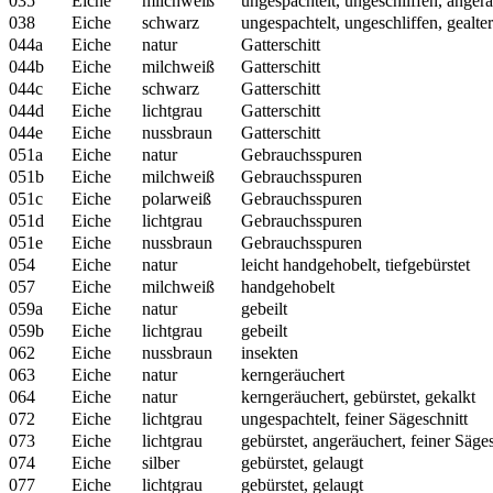
035
Eiche
milchweiß
ungespachtelt, ungeschliffen, anger
038
Eiche
schwarz
ungespachtelt, ungeschliffen, gealter
044a
Eiche
natur
Gatterschitt
044b
Eiche
milchweiß
Gatterschitt
044c
Eiche
schwarz
Gatterschitt
044d
Eiche
lichtgrau
Gatterschitt
044e
Eiche
nussbraun
Gatterschitt
051a
Eiche
natur
Gebrauchsspuren
051b
Eiche
milchweiß
Gebrauchsspuren
051c
Eiche
polarweiß
Gebrauchsspuren
051d
Eiche
lichtgrau
Gebrauchsspuren
051e
Eiche
nussbraun
Gebrauchsspuren
054
Eiche
natur
leicht handgehobelt, tiefgebürstet
057
Eiche
milchweiß
handgehobelt
059a
Eiche
natur
gebeilt
059b
Eiche
lichtgrau
gebeilt
062
Eiche
nussbraun
insekten
063
Eiche
natur
kerngeräuchert
064
Eiche
natur
kerngeräuchert, gebürstet, gekalkt
072
Eiche
lichtgrau
ungespachtelt, feiner Sägeschnitt
073
Eiche
lichtgrau
gebürstet, angeräuchert, feiner Säges
074
Eiche
silber
gebürstet, gelaugt
077
Eiche
lichtgrau
gebürstet, gelaugt