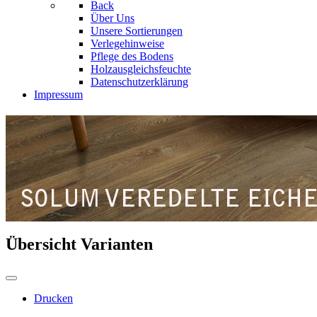
Back
Über Uns
Unsere Sortierungen
Verlegehinweise
Pflege des Bodens
Holzausgleichsfeuchte
Datenschutzerklärung
Impressum
Übersicht Varianten
Drucken