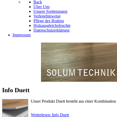
Back
Über Uns
Unsere Sortierungen
Verlegehinweise
Pflege des Bodens
Holzausgleichsfeuchte
Datenschutzerklärung
Impressum
Info Duett
Unser Produkt Duett besteht aus einer Kombination 
Weiterlesen: Info Duett